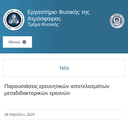
Skip
to
Εργαστήριο Φυσικής της
content
Ατμόσφαιρας
Τμήμα Φυσικής
Μενού
ΑΡΧΙΚΗ
Νέα
ΠΡΟΣΩΠΙΚΟ
ΕΡΕΥΝΑ
Παρουσιάσεις ερευνητικών αποτελεσμάτων
μεταδιδακτορικών ερευνών
ΕΞΟΠΛΙΣΜΟΣ
ΥΠΗΡΕΣΙΕΣ
28 Απριλίου, 2025
ΕΚΠΑΙΔΕΥΣΗ