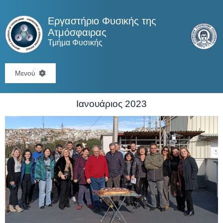
Skip
to
Εργαστήριο Φυσικής της
content
Ατμόσφαιρας
Τμήμα Φυσικής
Μενού
ΑΡΧΙΚΗ
Ιανουάριος 2023
ΠΡΟΣΩΠΙΚΟ
ΕΡΕΥΝΑ
ΕΞΟΠΛΙΣΜΟΣ
ΥΠΗΡΕΣΙΕΣ
ΕΚΠΑΙΔΕΥΣΗ